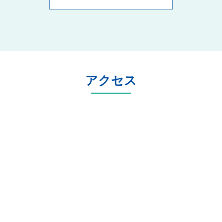
ここでは当法人が助成金申請を
サポートした際の申請の流れを
ご紹介します。
当法人は全国で社労士事務所200
社以上が加入するネットワーク
に所属しており、毎年新しくな
アクセス
る助成金情報をいち早く収集
し、貴社で使える助成金をご提
案します。実際に貴社でいくら
助成金が受給できるか無料で診
断できます。まずはお気軽に受
給額のシミュレーションをおこ
なってください。※診断結果
は、回答後、専門家から個別で
ご連絡を差し上げます。