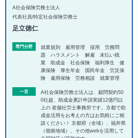
A社会保険労務士法人
代表社員/特定社会保険労務士
足立徳仁
専門分野
就業規則 雇用管理 採用 労務問
題 ハラスメント 解雇 未払い残
業 助成金 社会保険 福利厚生 健
康保険 厚生年金 国民年金 労災保
険 雇用保険 労務相談 就業管理
一言
A社会保険労務士法人は、顧問契約50
0社超、助成金累計申請実績12億円以
上の 老舗社労士事務所です。京都で助
成金活用をお考えの方はお気軽にご相
談ください！ 京都府（全域）、福井県
（嶺南地域）、その他webを活用して