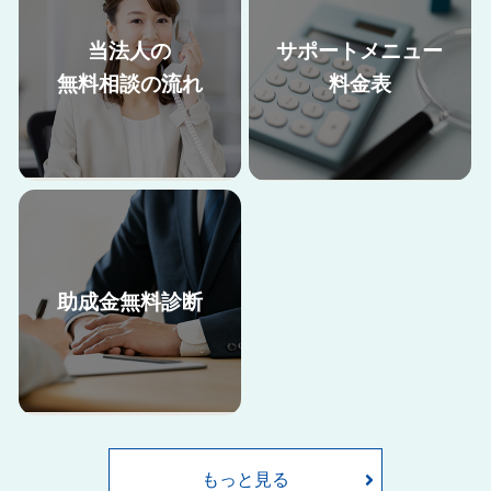
当法人の
サポートメニュー
無料相談の流れ
料金表
助成金無料診断
助成金申請には、申請書類の準
当法人の助成金申請サポート料
備だけでなく、要件を満たすた
金はこちらからご確認くださ
めに就業規則や雇用契約書の内
い。
容の改定など、自社で取り組む
には難しい部分も多くございま
もっと見る
す。