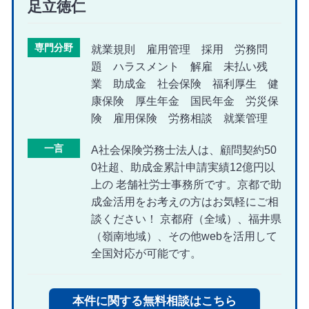
足立徳仁
専門分野
就業規則 雇用管理 採用 労務問
題 ハラスメント 解雇 未払い残
業 助成金 社会保険 福利厚生 健
康保険 厚生年金 国民年金 労災保
険 雇用保険 労務相談 就業管理
一言
A社会保険労務士法人は、顧問契約50
0社超、助成金累計申請実績12億円以
上の 老舗社労士事務所です。京都で助
成金活用をお考えの方はお気軽にご相
談ください！ 京都府（全域）、福井県
（嶺南地域）、その他webを活用して
全国対応が可能です。
本件に関する無料相談はこちら