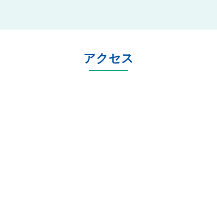
サポートした際の申請の流れを
ご紹介します。
当法人は全国で社労士事務所200
社以上が加入するネットワーク
に所属しており、毎年新しくな
アクセス
る助成金情報をいち早く収集
し、貴社で使える助成金をご提
案します。実際に貴社でいくら
助成金が受給できるか無料で診
断できます。まずはお気軽に受
給額のシミュレーションをおこ
なってください。※診断結果
は、回答後、専門家から個別で
ご連絡を差し上げます。