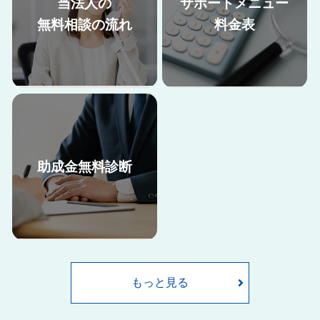
当法人の
サポートメニュー
無料相談の流れ
料金表
助成金無料診断
助成金申請には、申請書類の準
当法人の助成金申請サポート料
備だけでなく、要件を満たすた
金はこちらからご確認くださ
めに就業規則や雇用契約書の内
い。
容の改定など、自社で取り組む
には難しい部分も多くございま
もっと見る
す。
ここでは当法人が助成金申請を