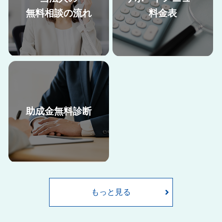
無料相談の流れ
料金表
助成金無料診断
助成金申請には、申請書類の準
当法人の助成金申請サポート料
備だけでなく、要件を満たすた
金はこちらからご確認くださ
めに就業規則や雇用契約書の内
い。
容の改定など、自社で取り組む
には難しい部分も多くございま
もっと見る
す。
ここでは当法人が助成金申請を
サポートした際の申請の流れを