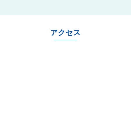
ご紹介します。
当法人は全国で社労士事務所200
社以上が加入するネットワーク
に所属しており、毎年新しくな
アクセス
る助成金情報をいち早く収集
し、貴社で使える助成金をご提
案します。実際に貴社でいくら
助成金が受給できるか無料で診
断できます。まずはお気軽に受
給額のシミュレーションをおこ
なってください。※診断結果
は、回答後、専門家から個別で
ご連絡を差し上げます。