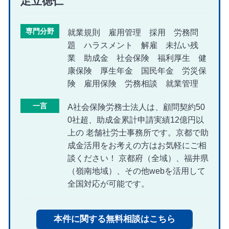
足立徳仁
専門分野
就業規則 雇用管理 採用 労務問
題 ハラスメント 解雇 未払い残
業 助成金 社会保険 福利厚生 健
康保険 厚生年金 国民年金 労災保
険 雇用保険 労務相談 就業管理
一言
A社会保険労務士法人は、顧問契約50
0社超、助成金累計申請実績12億円以
上の 老舗社労士事務所です。京都で助
成金活用をお考えの方はお気軽にご相
談ください！ 京都府（全域）、福井県
（嶺南地域）、その他webを活用して
全国対応が可能です。
本件に関する無料相談はこちら