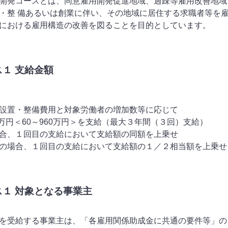
開発コースとは、同意雇用開発促進地域、過疎等雇用改善地域
・整 備あるいは創業に伴い、その地域に居住する求職者等を
における雇用構造の改善を図ることを目的としています。
ス１ 支給金額
設置・整備費用と対象労働者の増加数等に応じて
60万円＜60～960万円＞を支給（最大３年間（３回）支給）
合、１回目の支給において支給額の同額を上乗せ
の場合、１回目の支給において支給額の１／２相当額を上乗せ
ス１ 対象となる事業主
を受給する事業主は、「各雇用関係助成金に共通の要件等」の