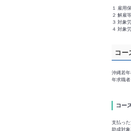
１ 雇用
２ 解雇
３ 対象
４ 対象
コー
沖縄若年
年求職者
コー
支払った
助成対象