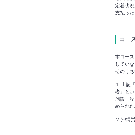
定着状況
支払った
コー
本コース
していな
そのうち
１ 上記
者」とい
施設・設
められた
２ 沖縄