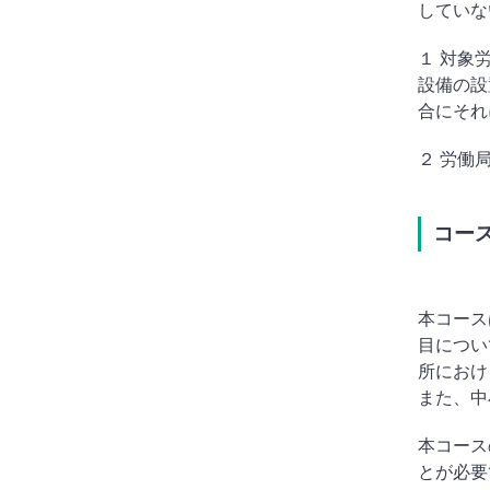
していな
１ 対象
設備の設
合にそれ
２ 労働
コー
本コース
目につい
所におけ
また、中
本コース
とが必要