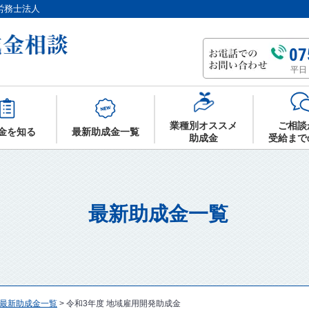
労務士法人
07
平日 
業種別オススメ
ご相談
金を知る
最新助成金一覧
助成金
受給まで
最新助成金一覧
最新助成金一覧
>
令和3年度 地域雇用開発助成金