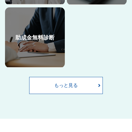
助成金無料診断
助成金申請には、申請書類の準
当法人の助成金申請サポート料
備だけでなく、要件を満たすた
金はこちらからご確認くださ
めに就業規則や雇用契約書の内
い。
容の改定など、自社で取り組む
には難しい部分も多くございま
もっと見る
す。
ここでは当法人が助成金申請を
サポートした際の申請の流れを
ご紹介します。
当法人は全国で社労士事務所200
社以上が加入するネットワーク
に所属しており、毎年新しくな