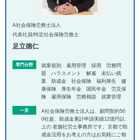
A社会保険労務士法人
代表社員/特定社会保険労務士
足立徳仁
専門分野
就業規則 雇用管理 採用 労務問
題 ハラスメント 解雇 未払い残
業 助成金 社会保険 福利厚生 健
康保険 厚生年金 国民年金 労災保
険 雇用保険 労務相談 就業管理
一言
A社会保険労務士法人は、顧問契約50
0社超、助成金累計申請実績12億円以
上の 老舗社労士事務所です。京都で助
成金活用をお考えの方はお気軽にご相