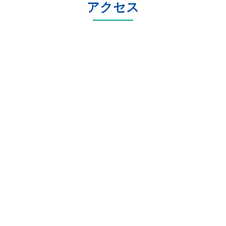
アクセス
る助成金情報をいち早く収集
し、貴社で使える助成金をご提
案します。実際に貴社でいくら
助成金が受給できるか無料で診
断できます。まずはお気軽に受
給額のシミュレーションをおこ
なってください。※診断結果
は、回答後、専門家から個別で
ご連絡を差し上げます。