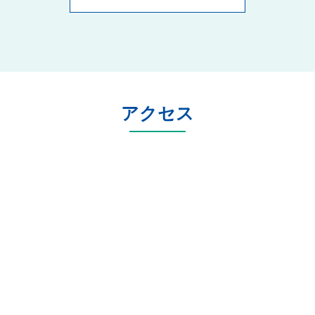
ここでは当法人が助成金申請を
サポートした際の申請の流れを
ご紹介します。
当法人は全国で社労士事務所200
社以上が加入するネットワーク
に所属しており、毎年新しくな
アクセス
る助成金情報をいち早く収集
し、貴社で使える助成金をご提
案します。実際に貴社でいくら
助成金が受給できるか無料で診
断できます。まずはお気軽に受
給額のシミュレーションをおこ
なってください。※診断結果
は、回答後、専門家から個別で
ご連絡を差し上げます。