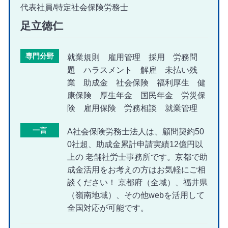
代表社員/特定社会保険労務士
足立徳仁
専門分野
就業規則 雇用管理 採用 労務問
題 ハラスメント 解雇 未払い残
業 助成金 社会保険 福利厚生 健
康保険 厚生年金 国民年金 労災保
険 雇用保険 労務相談 就業管理
一言
A社会保険労務士法人は、顧問契約50
0社超、助成金累計申請実績12億円以
上の 老舗社労士事務所です。京都で助
成金活用をお考えの方はお気軽にご相
談ください！ 京都府（全域）、福井県
（嶺南地域）、その他webを活用して
全国対応が可能です。