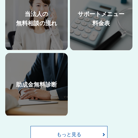
当法人の
サポートメニュー
無料相談の流れ
料金表
助成金無料診断
助成金申請には、申請書類の準
当法人の助成金申請サポート料
備だけでなく、要件を満たすた
金はこちらからご確認くださ
めに就業規則や雇用契約書の内
い。
容の改定など、自社で取り組む
には難しい部分も多くございま
もっと見る
す。