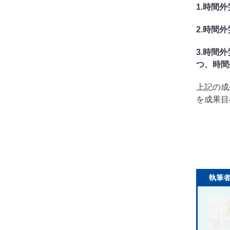
1.時間
2.時間外
3.時間
つ、時間
上記の成
を成果目
執筆