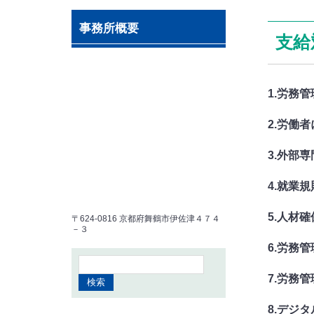
事務所概要
支給
1.労務
2.労働
3.外部
4.就業
5.人材
〒624-0816 京都府舞鶴市伊佐津４７４
－３
6.労務
7.労務
8.デジ