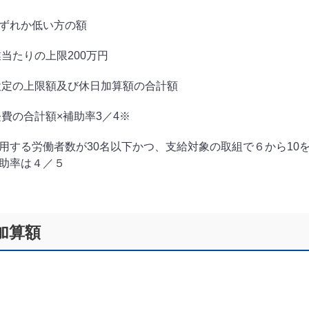
ずれか低い方の額
業当たりの上限200万円
設定の上限額及び休日加算額の合計額
経費の合計額×補助率3／4※
用する労働者数が30名以下かつ、支給対象の取組で６から10
助率は４／５
加算額