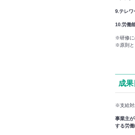
9.テレ
10.労
※研修に
※原則と
成果
※支給対
事業主が
する労働