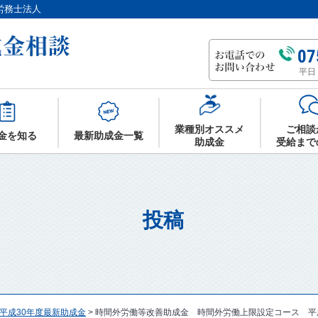
労務士法人
07
平日 
業種別オススメ
ご相談
金を知る
最新助成金一覧
助成金
受給まで
投稿
平成30年度最新助成金
>
時間外労働等改善助成金 時間外労働上限設定コース 平