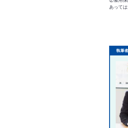
②雇用保
あっては
執筆