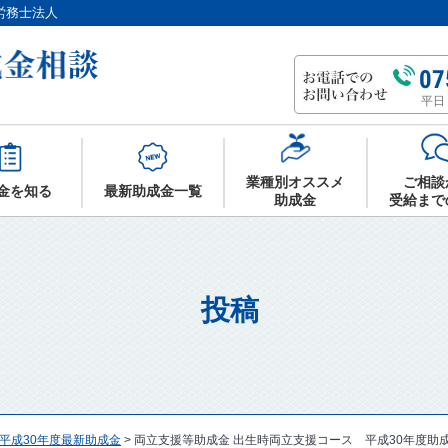
労務士法人
07
平日 
業種別オススメ
ご相談
金を知る
最新助成金一覧
助成金
受給まで
投稿
平成30年度最新助成金
>
両立支援等助成金 出生時両立支援コース 平成30年度助