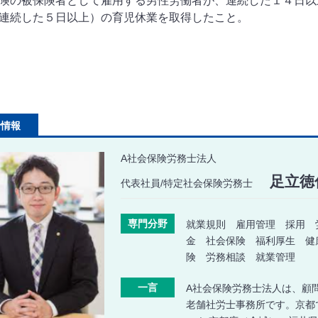
険の被保険者として雇用する男性労働者が、連続した１４日以
連続した５日以上）の育児休業を取得したこと。
者情報
A社会保険労務士法人
足立徳
代表社員/特定社会保険労務士
専門分野
就業規則 雇用管理 採用 
金 社会保険 福利厚生 健
険 労務相談 就業管理
一言
A社会保険労務士法人は、顧問
老舗社労士事務所です。京都