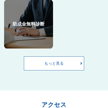
助成金無料診断
助成金申請には、申請書類の準
当法人の助成金申請サポート料
備だけでなく、要件を満たすた
金はこちらからご確認くださ
めに就業規則や雇用契約書の内
い。
容の改定など、自社で取り組む
には難しい部分も多くございま
もっと見る
す。
ここでは当法人が助成金申請を
サポートした際の申請の流れを
ご紹介します。
当法人は全国で社労士事務所200
社以上が加入するネットワーク
に所属しており、毎年新しくな
アクセス
る助成金情報をいち早く収集