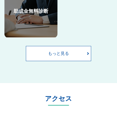
助成金無料診断
助成金申請には、申請書類の準
当法人の助成金申請サポート料
備だけでなく、要件を満たすた
金はこちらからご確認くださ
めに就業規則や雇用契約書の内
い。
容の改定など、自社で取り組む
には難しい部分も多くございま
もっと見る
す。
ここでは当法人が助成金申請を
サポートした際の申請の流れを
ご紹介します。
当法人は全国で社労士事務所200
社以上が加入するネットワーク
に所属しており、毎年新しくな
アクセス
る助成金情報をいち早く収集
し、貴社で使える助成金をご提
案します。実際に貴社でいくら
助成金が受給できるか無料で診