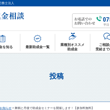
労務士法人
07
平日 
業種別オススメ
ご相談
金を知る
最新助成金一覧
助成金
受給まで
投稿
お知らせ
>
舞鶴と丹後で助成金セミナーを開催します！【参加料無料】