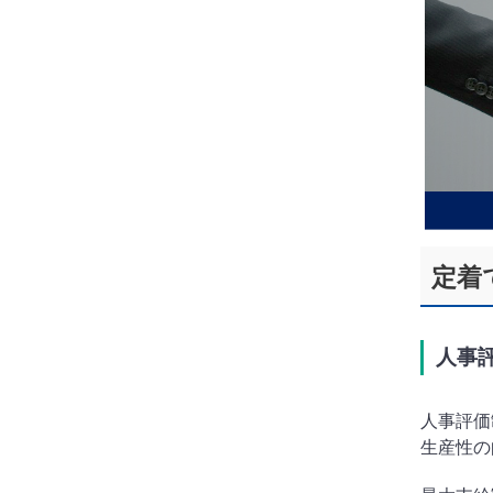
定着
人事
人事評価
生産性の